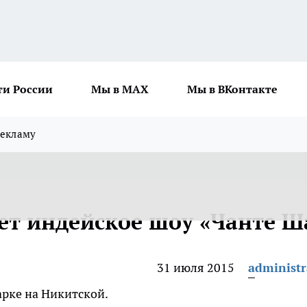
ти России
Мы в MAX
Мы в ВКонтакте
рекламу
ет индейское шоу «Чанте Ш
31 июля 2015
administr
арке на Никитской.