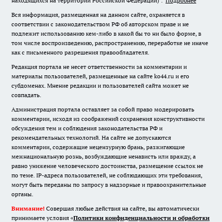
находящихся на территории Российской Федерации)".
Подробнее
Вся информация, размещенная на данном сайте, охраняется в
соответствии с законодательством РФ об авторском праве и не
подлежит использованию кем-либо в какой бы то ни было форме, в
том числе воспроизведению, распространению, переработке не иначе
как с письменного разрешения правообладателя.
Редакция портала не несет ответственности за комментарии и
материалы пользователей, размещенные на сайте ko44.ru и его
субдоменах. Мнение редакции и пользователей сайта может не
совпадать.
Администрация портала оставляет за собой право модерировать
комментарии, исходя из соображений сохранения конструктивности
обсуждения тем и соблюдения законодательства РФ и
рекомендательных технологий. На сайте не допускаются
комментарии, содержащие нецензурную брань, разжигающие
межнациональную рознь, возбуждающие ненависть или вражду, а
равно унижение человеческого достоинства, размещение ссылок не
по теме. IP-адреса пользователей, не соблюдающих эти требования,
могут быть переданы по запросу в надзорные и правоохранительные
органы.
Внимание!
Совершая любые действия на сайте, вы автоматически
принимаете условия «
Политики конфиденциальности и обработки