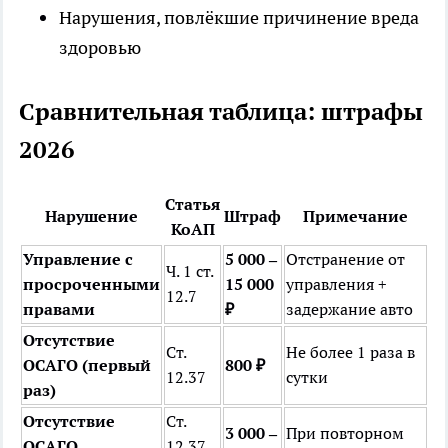
Нарушения, повлёкшие причинение вреда
здоровью
Сравнительная таблица: штрафы
2026
Статья
Нарушение
Штраф
Примечание
КоАП
Управление с
5 000 –
Отстранение от
Ч. 1 ст.
просроченными
15 000
управления +
12.7
правами
₽
задержание авто
Отсутствие
Ст.
Не более 1 раза в
ОСАГО (первый
800 ₽
12.37
сутки
раз)
Отсутствие
Ст.
3 000 –
При повторном
ОСАГО
12.37,