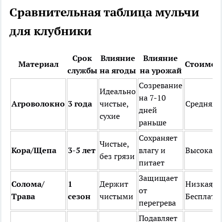
Сравнительная таблица мульчи
для клубники
Срок
Влияние
Влияние
Материал
Стоимос
службы
на ягоды
на урожай
Созревание
Идеально
на 7-10
Агроволокно
3 года
чистые,
Средняя
дней
сухие
раньше
Сохраняет
Чистые,
Кора/Щепа
3-5 лет
влагу и
Высокая
без грязи
питает
Защищает
Солома/
1
Держит
Низкая/
от
Трава
сезон
чистыми
Бесплатн
перегрева
Подавляет