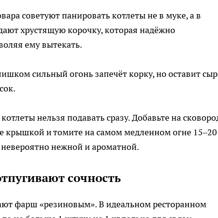
вара советуют панировать котлеты не в муке, а в
здают хрустящую корочку, которая надёжно
воляя ему вытекать.
слишком сильный огонь запечёт корку, но оставит сы
сок.
котлеты нельзя подавать сразу. Добавьте на сковоро
те крышкой и томите на самом медленном огне 15–20
у невероятно нежной и ароматной.
отпугивают сочность
ют фарш «резиновым». В идеальном ресторанном