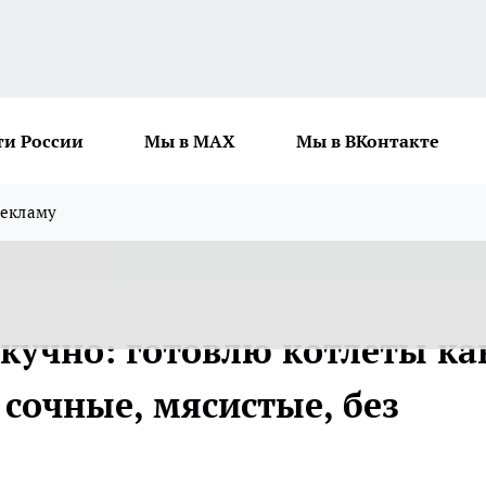
ти России
Мы в MAX
Мы в ВКонтакте
рекламу
скучно: готовлю котлеты ка
 сочные, мясистые, без