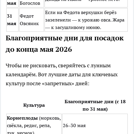
мая
Богослов
Если на Федота верхушки берёз
31
Федот
зазеленели — к урожаю овса. Жара
мая
Овсяник
— к засушливому июню.
Благоприятные дни для посадок
до конца мая 2026
Чтобы не рисковать, сверяйтесь с лунным
календарём. Вот лучшие даты для ключевых
культур после «запретных» дней:
Благоприятные дни (с 18
Культура
по 31 мая)
Корнеплоды
(морковь,
свёкла, редис, репа,
26–30 мая
лук, чеснок)