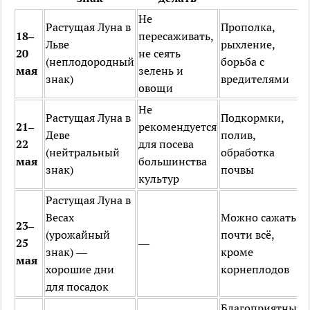
Не
Растущая Луна в
Прополка,
18–
пересаживать,
Льве
рыхление,
20
не сеять
(неплодородный
борьба с
мая
зелень и
знак)
вредителями
овощи
Не
Растущая Луна в
Подкормки,
21–
рекомендуется
Деве
полив,
22
для посева
(нейтральный
обработка
мая
большинства
знак)
почвы
культур
Растущая Луна в
Весах
Можно сажать
23–
(урожайный
почти всё,
25
—
знак) —
кроме
мая
хорошие дни
корнеплодов
для посадок
Благоприятные