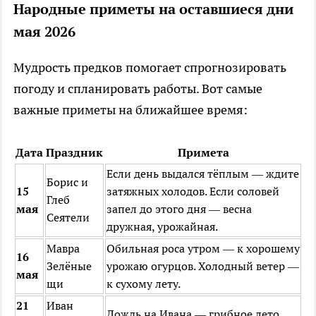
Народные приметы на оставшиеся дни
мая 2026
Мудрость предков помогает спрогнозировать
погоду и спланировать работы. Вот самые
важные приметы на ближайшее время:
Дата
Праздник
Примета
Если день выдался тёплым — ждите
Борис и
15
затяжных холодов. Если соловей
Глеб
мая
запел до этого дня — весна
Сеятели
дружная, урожайная.
Мавра
Обильная роса утром — к хорошему
16
Зелёные
урожаю огурцов. Холодный ветер —
мая
щи
к сухому лету.
21
Иван
Дождь на Ивана — грибное лето.