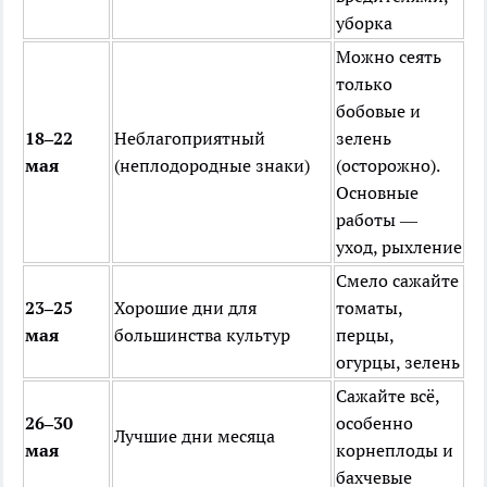
уборка
Можно сеять
только
бобовые и
18–22
Неблагоприятный
зелень
мая
(неплодородные знаки)
(осторожно).
Основные
работы —
уход, рыхление
Смело сажайте
23–25
Хорошие дни для
томаты,
мая
большинства культур
перцы,
огурцы, зелень
Сажайте всё,
26–30
особенно
Лучшие дни месяца
мая
корнеплоды и
бахчевые