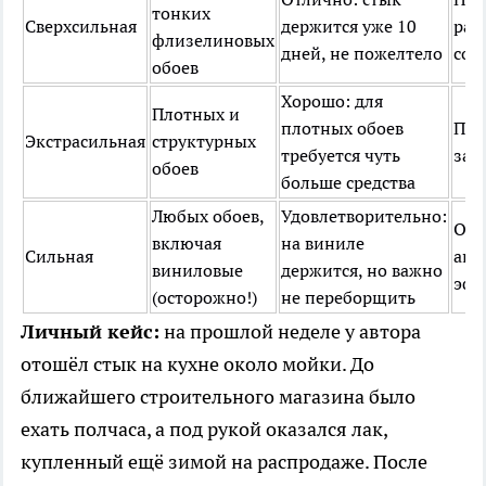
тонких
Сверхсильная
держится уже 10
раз
флизелиновых
дней, не пожелтело
сох
обоев
Хорошо: для
Плотных и
плотных обоев
Пра
Экстрасильная
структурных
требуется чуть
зап
обоев
больше средства
Любых обоев,
Удовлетворительно:
Обл
включая
на виниле
Сильная
ант
виниловые
держится, но важно
эфф
(осторожно!)
не переборщить
Личный кейс:
на прошлой неделе у автора
отошёл стык на кухне около мойки. До
ближайшего строительного магазина было
ехать полчаса, а под рукой оказался лак,
купленный ещё зимой на распродаже. После