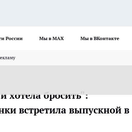
ти России
Мы в MAX
Мы в ВКонтакте
рекламу
и хотела бросить":
нки встретила выпускной в