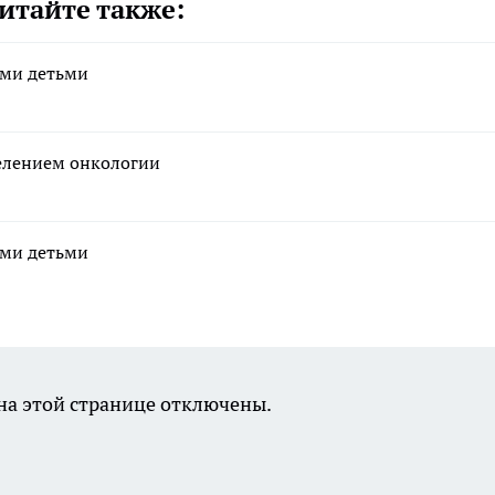
итайте также:
ими детьми
елением онкологии
ими детьми
а этой странице отключены.