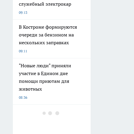
служебный электрокар
09:13
В Костроме формируются
очереди за бензином на
нескольких заправках
09:11
"Новые люди" приняли
участие в Едином дне
помощи приютам для
животных
08:36
ФСБ поймала в Костроме
торговавший мигрантами
криминальный дуэт