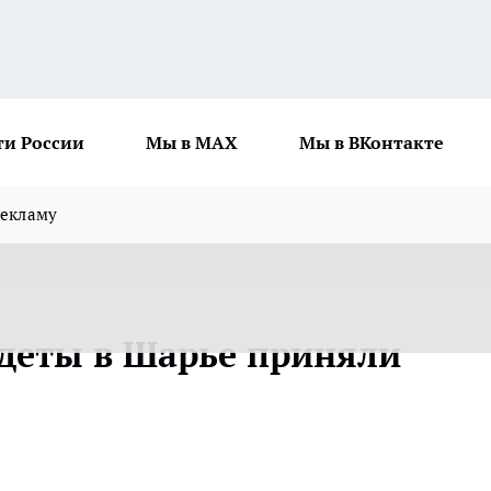
ти России
Мы в MAX
Мы в ВКонтакте
рекламу
деты в Шарье приняли