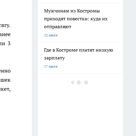
Мужчинам из Костромы
приходят повестки: куда их
ягу.
отправляют
анее
12 июля
ли 3
Где в Костроме платят низкую
зарплату
17 июля
енно
ашек
Бензина хватает, а очереди
кет,
поэтому: все о топливе в
Костроме. Цены, заправки,
прогнозы
8 июля
"Было плохо несколько дней":