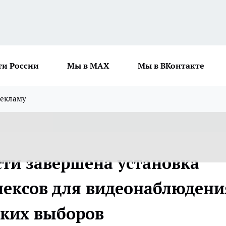
ти России
Мы в MAX
Мы в ВКонтакте
рекламу
сти завершена установка
ексов для видеонаблюдени
ских выборов