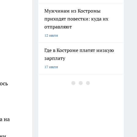
Мужчинам из Костромы
приходят повестки: куда их
отправляют
12 июля
Где в Костроме платят низкую
зарплату
17 июля
Ехать ли в Крым 2026 из-за
ось
ситуации со светом и
бензином: репортаж
8 июля
а на
Бензина хватает, а очереди
поэтому: все о топливе в
они