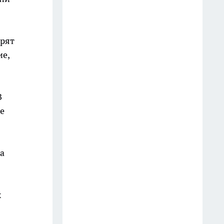
Костроме. Цены, заправки,
прогнозы
8 июля
орят
"Было плохо несколько дней":
ие,
подробности смерти молодого
пациента в костромской рехабе
16 июля
В
е
Военные набирают мужчин на
защиту Костромской области
от БПЛА
за
12 июля
Жители Костромы поддержали
продажу бензина по
х
госномерам
9 июля