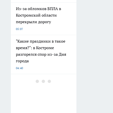
Из-за обломков БПЛА в
Костромской области
перекрыли дорогу
05:07
"Какие праздники в такое
время?": в Костроме
разгорелся спор из-за Дня
города
04:40
Дроны летят в сторону
Костромской области
03:26
Эксперты показали
результаты проверки