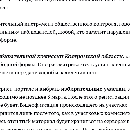
ись».
ительный инструмент общественного контроля, гов
альных» наблюдателей, любой, кто заметит нарушен
 форме.
збирательной комиссии Костромской области:
«
бодной формы. Оно рассматривается в установленны
в части передачи жалоб и заявлений нет».
ернет-портале и выбрать
избирательные участки
, 
ходимо не позднее 3 марта. После этого регистрация
е будет. Видеофиксация происходящего на участках
ершится лишь после того, как в участковых комиссия
сь отснятый материал будет храниться на серверах в
 комплексы работают автономно. Но, во избежание