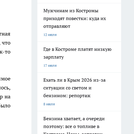
Мужчинам из Костромы
приходят повестки: куда их
отправляют
тная
12 июля
 что
Где в Костроме платят низкую
к-то
зарплату
17 июля
ямое
Ехать ли в Крым 2026 из-за
ось,
ситуации со светом и
бензином: репортаж
р на
8 июля
было
Бензина хватает, а очереди
поэтому: все о топливе в