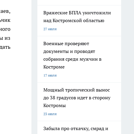
аев,
Вражеские БПЛА уничтожили
ьчик
над Костромской областью
ного
27 июля
ы из
Военные проверяют
дать
документы и проводят
собрания среди мужчин в
Костроме
17 июля
Мощный тропический вынос
до 38 градусов идет в сторону
Костромы
23 июля
Забыла про откачку, смрад и