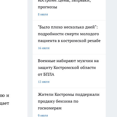
Костроме. Цены, заправки,
прогнозы
8 июля
"Было плохо несколько дней":
подробности смерти молодого
пациента в костромской рехабе
16 июля
Военные набирают мужчин на
защиту Костромской области
от БПЛА
12 июля
Жители Костромы поддержали
ию и
продажу бензина по
щает
госномерам
9 июля