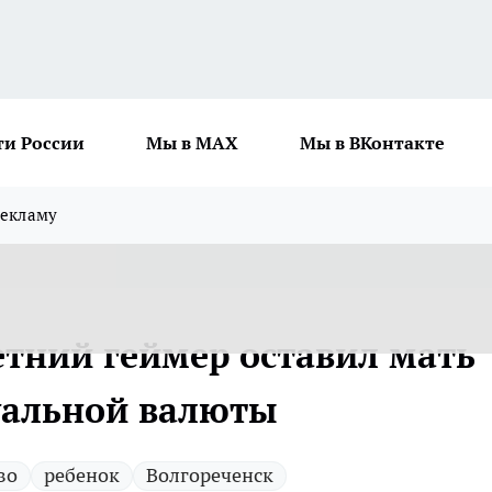
ти России
Мы в MAX
Мы в ВКонтакте
рекламу
етний геймер оставил мать
туальной валюты
во
ребенок
Волгореченск