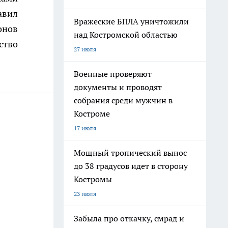
авил
Вражеские БПЛА уничтожили
онов
над Костромской областью
ство
27 июля
Военные проверяют
документы и проводят
собрания среди мужчин в
Костроме
17 июля
Мощный тропический вынос
до 38 градусов идет в сторону
Костромы
23 июля
Забыла про откачку, смрад и