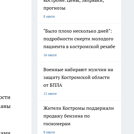
Костроме. Цены, заправки,
прогнозы
8 июля
"Было плохо несколько дней":
подробности смерти молодого
пациента в костромской рехабе
16 июля
Военные набирают мужчин на
защиту Костромской области
от БПЛА
12 июля
ости
ваны
Жители Костромы поддержали
продажу бензина по
госномерам
ками
9 июля