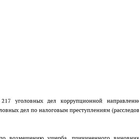
217 уголовных дел коррупционной направленн
оловных дел по налоговым преступлениям (расследо
 по возмещению ущерба, причиненного виновни