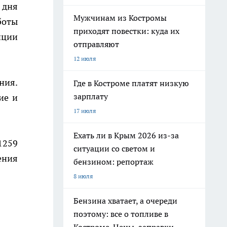
 дня
Мужчинам из Костромы
боты
приходят повестки: куда их
нции
отправляют
12 июля
ния.
Где в Костроме платят низкую
зарплату
ие и
17 июля
Ехать ли в Крым 2026 из-за
1259
ситуации со светом и
ения
бензином: репортаж
8 июля
Бензина хватает, а очереди
поэтому: все о топливе в