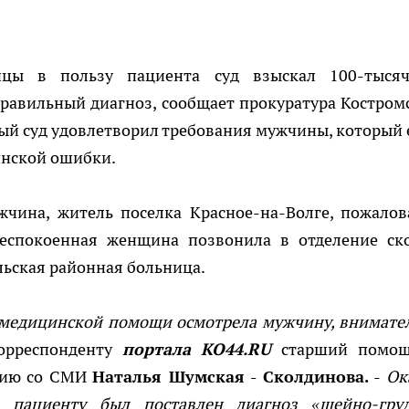
ицы в пользу пациента суд взыскал 100-тыся
равильный диагноз, сообщает прокуратура Костром
ый суд удовлетворил требования мужчины, который 
цинской ошибки.
жчина, житель поселка Красное-на-Волге, пожалов
Обеспокоенная женщина позвонила в отделение ск
ьская районная больница.
 медицинской помощи осмотрела мужчину, внимате
орреспонденту
портала КО44.RU
старший помо
вию со СМИ
Наталья Шумская - Сколдинова.
-
Ок
 пациенту был поставлен диагноз «шейно-гру