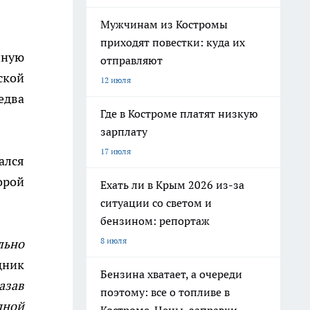
Мужчинам из Костромы
приходят повестки: куда их
чную
отправляют
ской
12 июля
едва
Где в Костроме платят низкую
зарплату
17 июля
ался
орой
Ехать ли в Крым 2026 из-за
ситуации со светом и
бензином: репортаж
8 июля
льно
щник
Бензина хватает, а очереди
азав
поэтому: все о топливе в
дной