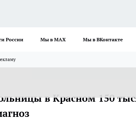
ти России
Мы в MAX
Мы в ВКонтакте
рекламу
больницы в Красном 150 тыс
иагноз