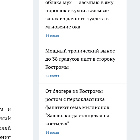
облака мух — засыпаю в яму
порошок с кухни: всасывает
запах из дачного туалета в
мгновение ока
14 июля
Мощный тропический вынос
до 38 градусов идет в сторону
Костромы
23 июля
От блогера из Костромы
ростом с первоклассника
фанатеют семь миллионов:
ым и
"Зашло, когда станцевал на
ский
костылях"
блей
14 июля
ения