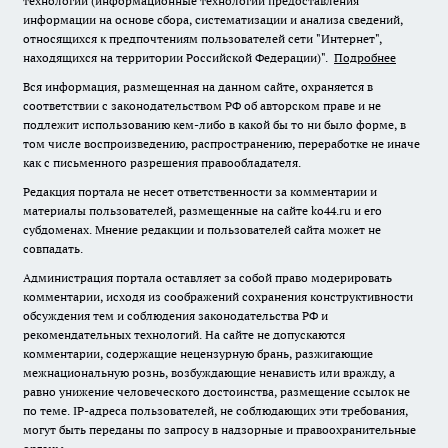
технологии (информационные технологии предоставления
информации на основе сбора, систематизации и анализа сведений,
относящихся к предпочтениям пользователей сети "Интернет",
находящихся на территории Российской Федерации)".
Подробнее
Вся информация, размещенная на данном сайте, охраняется в
соответствии с законодательством РФ об авторском праве и не
подлежит использованию кем-либо в какой бы то ни было форме, в
том числе воспроизведению, распространению, переработке не иначе
как с письменного разрешения правообладателя.
Редакция портала не несет ответственности за комментарии и
материалы пользователей, размещенные на сайте ko44.ru и его
субдоменах. Мнение редакции и пользователей сайта может не
совпадать.
Администрация портала оставляет за собой право модерировать
комментарии, исходя из соображений сохранения конструктивности
обсуждения тем и соблюдения законодательства РФ и
рекомендательных технологий. На сайте не допускаются
комментарии, содержащие нецензурную брань, разжигающие
межнациональную рознь, возбуждающие ненависть или вражду, а
равно унижение человеческого достоинства, размещение ссылок не
по теме. IP-адреса пользователей, не соблюдающих эти требования,
могут быть переданы по запросу в надзорные и правоохранительные