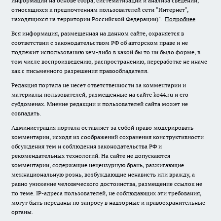
информации на основе сбора, систематизации и анализа сведений,
относящихся к предпочтениям пользователей сети "Интернет",
находящихся на территории Российской Федерации)".
Подробнее
Вся информация, размещенная на данном сайте, охраняется в
соответствии с законодательством РФ об авторском праве и не
подлежит использованию кем-либо в какой бы то ни было форме, в
том числе воспроизведению, распространению, переработке не иначе
как с письменного разрешения правообладателя.
Редакция портала не несет ответственности за комментарии и
материалы пользователей, размещенные на сайте ko44.ru и его
субдоменах. Мнение редакции и пользователей сайта может не
совпадать.
Администрация портала оставляет за собой право модерировать
комментарии, исходя из соображений сохранения конструктивности
обсуждения тем и соблюдения законодательства РФ и
рекомендательных технологий. На сайте не допускаются
комментарии, содержащие нецензурную брань, разжигающие
межнациональную рознь, возбуждающие ненависть или вражду, а
равно унижение человеческого достоинства, размещение ссылок не
по теме. IP-адреса пользователей, не соблюдающих эти требования,
могут быть переданы по запросу в надзорные и правоохранительные
органы.