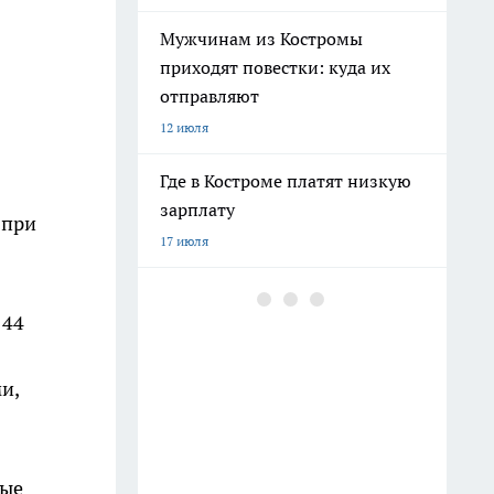
Мужчинам из Костромы
приходят повестки: куда их
отправляют
12 июля
Где в Костроме платят низкую
зарплату
 при
17 июля
"Было плохо несколько дней":
 44
подробности смерти молодого
пациента в костромской рехабе
16 июля
и,
Военные набирают мужчин на
защиту Костромской области
ные