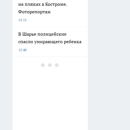
на пляжах в Костроме.
Фоторепортаж
13:12
В Шарье полицейские
спасли умирающего ребенка
12:40
Жителей Костромы
штрафуют за купание на
неофициальных пляжах
11:54
На Петербургском марафоне
«Пушкин — Петербург»
появится новая беговая
трасса для