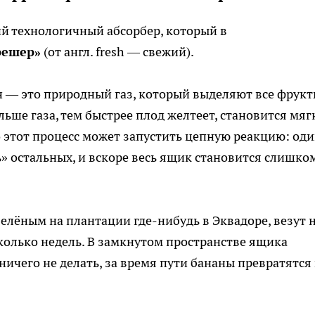
 технологичный абсорбер, который в
решер»
(от англ. fresh — свежий).
ен — это природный газ, который выделяют все фрукт
льше газа, тем быстрее плод желтеет, становится мя
то этот процесс может запустить цепную реакцию: од
» остальных, и вскоре весь ящик становится слишко
зелёным на плантации где-нибудь в Эквадоре, везут 
сколько недель. В замкнутом пространстве ящика
ничего не делать, за время пути бананы превратятся