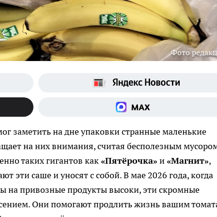
Фото редак
 мог заметить на дне упаковки странные маленькие
ащает на них внимания, считая бесполезным мусором
енно таких гигантов как
«Пятёрочка»
и
«Магнит»
,
т эти саше и уносят с собой. В мае 2026 года, когда
ны на привозные продукты высоки, эти скромные
сением. Они помогают продлить жизнь вашим томат