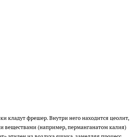
бки кладут фрешер. Внутри него находится цеолит,
и веществами (например, перманганатом калия)
т» этилен из воздуха ящика, замедляя процесс