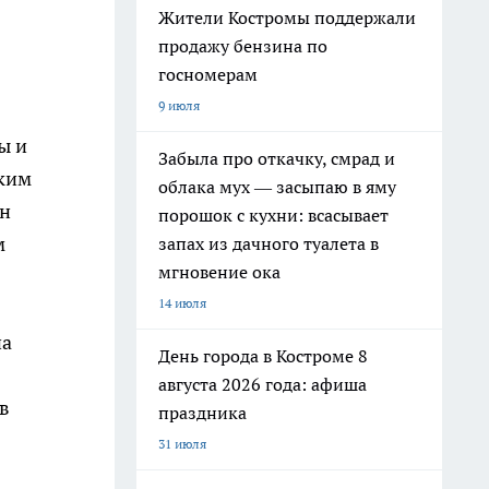
Жители Костромы поддержали
продажу бензина по
госномерам
9 июля
ы и
Забыла про откачку, смрад и
гким
облака мух — засыпаю в яму
ин
порошок с кухни: всасывает
м
запах из дачного туалета в
мгновение ока
14 июля
на
День города в Костроме 8
августа 2026 года: афиша
 в
праздника
31 июля