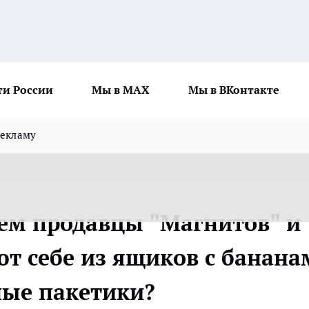
ти России
Мы в MAX
Мы в ВКонтакте
рекламу
чем продавцы "Магнитов" и
ют себе из ящиков с банана
ные пакетики?