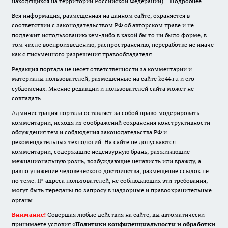
находящихся на территории Российской Федерации)".
Подробнее
Вся информация, размещенная на данном сайте, охраняется в
соответствии с законодательством РФ об авторском праве и не
подлежит использованию кем-либо в какой бы то ни было форме, в
том числе воспроизведению, распространению, переработке не иначе
как с письменного разрешения правообладателя.
Редакция портала не несет ответственности за комментарии и
материалы пользователей, размещенные на сайте ko44.ru и его
субдоменах. Мнение редакции и пользователей сайта может не
совпадать.
Администрация портала оставляет за собой право модерировать
комментарии, исходя из соображений сохранения конструктивности
обсуждения тем и соблюдения законодательства РФ и
рекомендательных технологий. На сайте не допускаются
комментарии, содержащие нецензурную брань, разжигающие
межнациональную рознь, возбуждающие ненависть или вражду, а
равно унижение человеческого достоинства, размещение ссылок не
по теме. IP-адреса пользователей, не соблюдающих эти требования,
могут быть переданы по запросу в надзорные и правоохранительные
органы.
Внимание!
Совершая любые действия на сайте, вы автоматически
принимаете условия «
Политики конфиденциальности и обработки