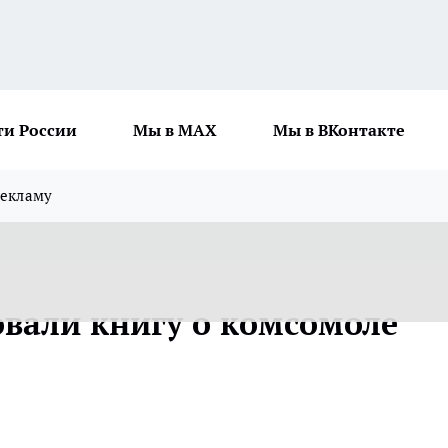
ти России
Мы в MAX
Мы в ВКонтакте
рекламу
овали книгу о комсомоле