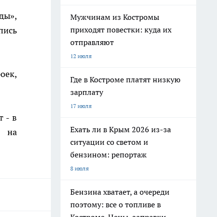
ды»,
Мужчинам из Костромы
пись
приходят повестки: куда их
отправляют
12 июля
оек,
Где в Костроме платят низкую
зарплату
17 июля
 - в
Ехать ли в Крым 2026 из-за
и на
ситуации со светом и
бензином: репортаж
8 июля
Бензина хватает, а очереди
поэтому: все о топливе в