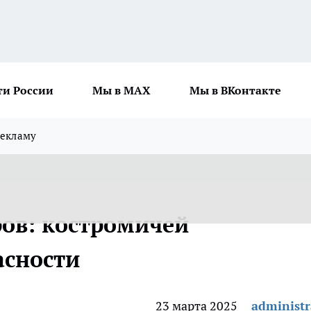
ти России
Мы в MAX
Мы в ВКонтакте
рекламу
ов: костромичей
асности
23 марта 2025
administr