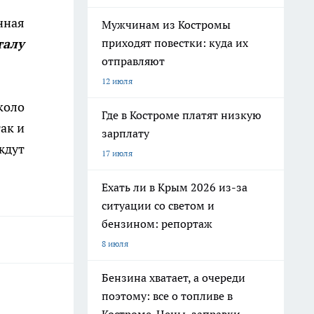
нная
Мужчинам из Костромы
талу
приходят повестки: куда их
отправляют
12 июля
коло
Где в Костроме платят низкую
ак и
зарплату
ждут
17 июля
Ехать ли в Крым 2026 из-за
ситуации со светом и
бензином: репортаж
8 июля
Бензина хватает, а очереди
поэтому: все о топливе в