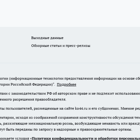
Выходные данные
Обзорные статьи и пресс-релизы
гии (информационные технологии предоставления информации на основе сбор
итории Российской Федерации)".
Подробнее
твии с законодательством РФ об авторском праве и не подлежит использовани
менного разрешения правообладателя.
лы пользователей, размещенные на сайте ko44.ru и его субдоменах. Мнение ре
нтарии, исходя из соображений сохранения конструктивности обсуждения те
ь, разжигающие межнациональную рознь, возбуждающие ненависть или вражду,
огут быть переданы по запросу в надзорные и правоохранительные органы.
нимаете условия «
Политики конфиденциальности и обработки персональн