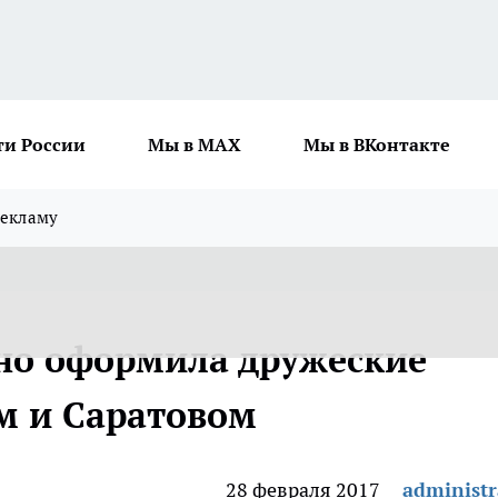
ти России
Мы в MAX
Мы в ВКонтакте
рекламу
но оформила дружеские
м и Саратовом
28 февраля 2017
administr