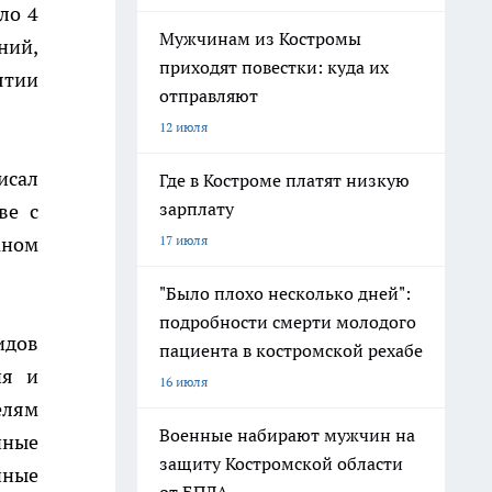
ло 4
Мужчинам из Костромы
ний,
приходят повестки: куда их
ятии
отправляют
12 июля
исал
Где в Костроме платят низкую
зарплату
ве с
аном
17 июля
"Было плохо несколько дней":
подробности смерти молодого
идов
пациента в костромской рехабе
ия и
16 июля
елям
Военные набирают мужчин на
нные
защиту Костромской области
нные