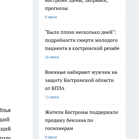
Костроме. Цены, заправки,
прогнозы
8 июля
"Было плохо несколько дней":
подробности смерти молодого
пациента в костромской рехабе
16 июля
Военные набирают мужчин на
защиту Костромской области
от БПЛА
12 июля
Илья
Жители Костромы поддержали
аций
продажу бензина по
аций
госномерам
году
9 июля