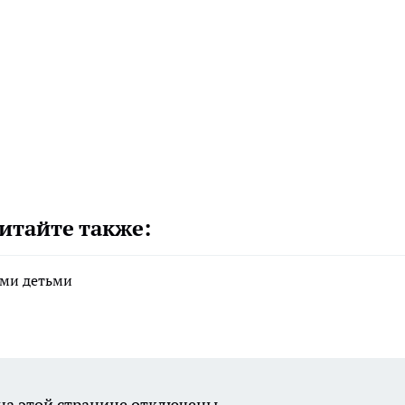
итайте также:
ими детьми
а этой странице отключены.