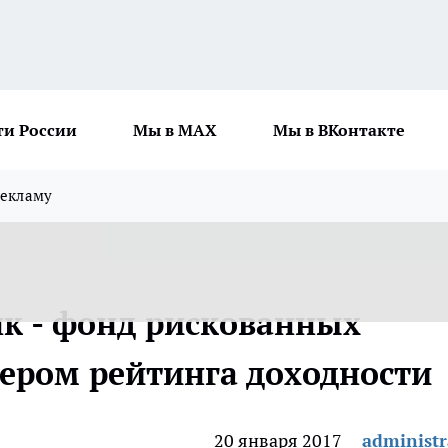
ти России
Мы в MAX
Мы в ВКонтакте
рекламу
нк - фонд рискованных
дером рейтинга доходности
20 января 2017
administr