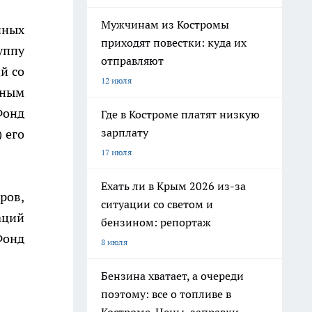
Мужчинам из Костромы
нных
приходят повестки: куда их
уппу
отправляют
й со
12 июля
нным
Фонд
Где в Костроме платят низкую
зарплату
 его
17 июля
Ехать ли в Крым 2026 из-за
ров,
ситуации со светом и
аций
бензином: репортаж
Фонд
8 июля
Бензина хватает, а очереди
поэтому: все о топливе в