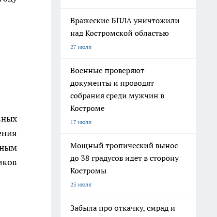
Вражеские БПЛА уничтожили
над Костромской областью
27 июля
Военные проверяют
документы и проводят
собрания среди мужчин в
Костроме
вных
17 июля
ения
Мощный тропический вынос
нным
до 38 градусов идет в сторону
иков
Костромы
23 июля
Забыла про откачку, смрад и