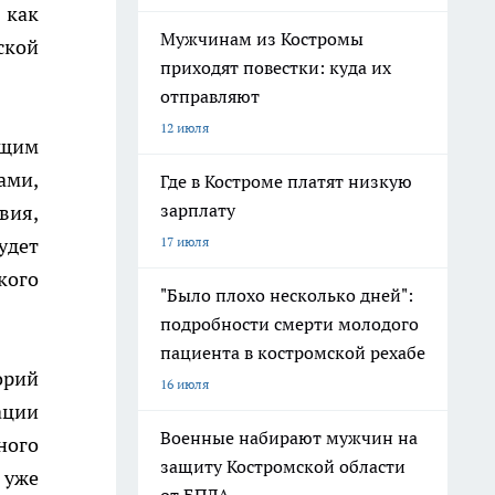
 как
Мужчинам из Костромы
ской
приходят повестки: куда их
отправляют
12 июля
бщим
ами,
Где в Костроме платят низкую
зарплату
вия,
удет
17 июля
кого
"Было плохо несколько дней":
подробности смерти молодого
пациента в костромской рехабе
орий
16 июля
ации
Военные набирают мужчин на
ного
защиту Костромской области
 уже