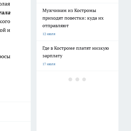
олая
Мужчинам из Костромы
тала
приходят повестки: куда их
кого
отправляют
ой и
12 июля
Где в Костроме платят низкую
зарплату
росы
17 июля
Ехать ли в Крым 2026 из-за
ситуации со светом и
бензином: репортаж
8 июля
Бензина хватает, а очереди
поэтому: все о топливе в