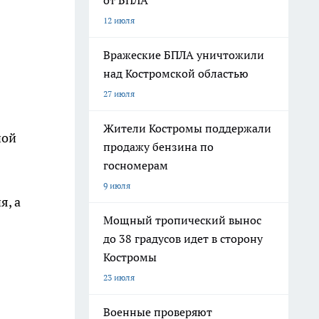
от БПЛА
12 июля
Вражеские БПЛА уничтожили
над Костромской областью
27 июля
Жители Костромы поддержали
ной
продажу бензина по
госномерам
9 июля
я, а
Мощный тропический вынос
до 38 градусов идет в сторону
Костромы
23 июля
Военные проверяют