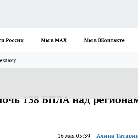
ти России
Мы в MAX
Мы в ВКонтакте
рекламу
ночь 138 БПЛА над региона
16 мая 05:39
Алина Татари