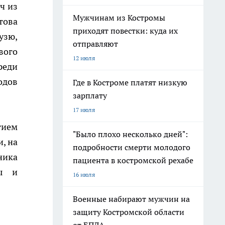
ч из
Мужчинам из Костромы
това
приходят повестки: куда их
узю,
отправляют
вого
12 июля
реди
одов
Где в Костроме платят низкую
зарплату
17 июля
тием
"Было плохо несколько дней":
, на
подробности смерти молодого
ника
пациента в костромской рехабе
ры и
16 июля
Военные набирают мужчин на
защиту Костромской области