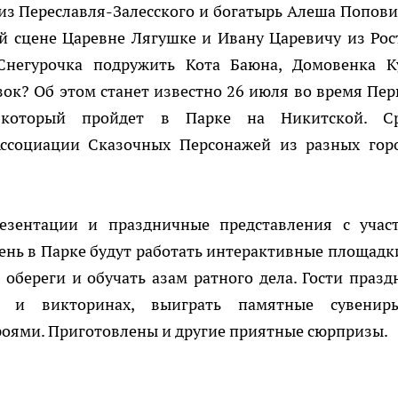
из Переславля-Залесского и богатырь Алеша Попови
ой сцене Царевне Лягушке и Ивану Царевичу из Рос
Снегурочка подружить Кота Баюна, Домовенка К
азок? Об этом станет известно 26 июля во время Пер
, который пройдет в Парке на Никитской. С
ссоциации Сказочных Персонажей из разных гор
езентации и праздничные представления с учас
день в Парке будут работать интерактивные площадки
обереги и обучать азам ратного дела. Гости празд
ах и викторинах, выиграть памятные сувени
роями. Приготовлены и другие приятные сюрпризы.