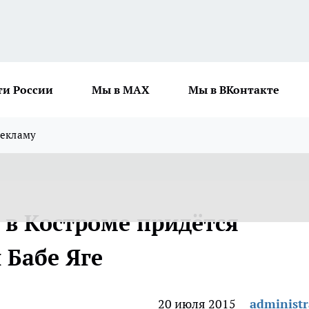
ти России
Мы в MAX
Мы в ВКонтакте
рекламу
 в Костроме придётся
 Бабе Яге
20 июля 2015
administr