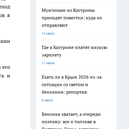
еход
Мужчинам из Костромы
ов в
приходят повестки: куда их
отправляют
12 июля
тами
Где в Костроме платят низкую
зарплату
17 июля
 его
га и
Ехать ли в Крым 2026 из-за
ситуации со светом и
бензином: репортаж
8 июля
Бензина хватает, а очереди
поэтому: все о топливе в