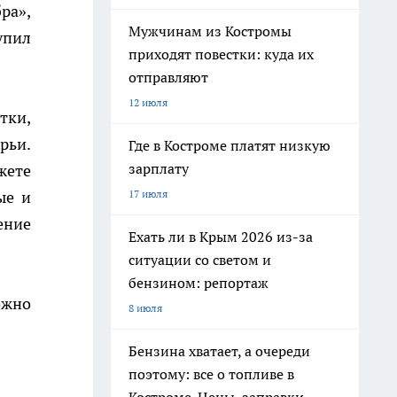
ра»,
Мужчинам из Костромы
пил
приходят повестки: куда их
отправляют
12 июля
тки,
рьи.
Где в Костроме платят низкую
зарплату
жете
ые и
17 июля
ение
Ехать ли в Крым 2026 из-за
ситуации со светом и
бензином: репортаж
ожно
8 июля
Бензина хватает, а очереди
поэтому: все о топливе в