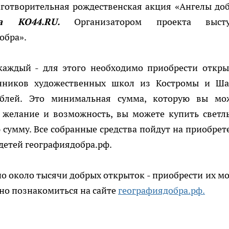
аготворительная рождественская акция «Ангелы доб
а КО44.RU.
Организатором проекта высту
обра».
каждый - для этого необходимо приобрести откры
анников художественных школ из Костромы и Ша
ублей. Это минимальная сумма, которую вы мо
ь желание и возможность, вы можете купить светл
сумму. Все собранные средства пойдут на приобрет
детей географиядобра.рф.
но около тысячи добрых открыток - приобрести их м
жно познакомиться на сайте
географиядобра.рф.