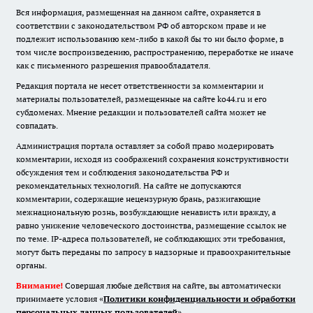
Вся информация, размещенная на данном сайте, охраняется в
соответствии с законодательством РФ об авторском праве и не
подлежит использованию кем-либо в какой бы то ни было форме, в
том числе воспроизведению, распространению, переработке не иначе
как с письменного разрешения правообладателя.
Редакция портала не несет ответственности за комментарии и
материалы пользователей, размещенные на сайте ko44.ru и его
субдоменах. Мнение редакции и пользователей сайта может не
совпадать.
Администрация портала оставляет за собой право модерировать
комментарии, исходя из соображений сохранения конструктивности
обсуждения тем и соблюдения законодательства РФ и
рекомендательных технологий. На сайте не допускаются
комментарии, содержащие нецензурную брань, разжигающие
межнациональную рознь, возбуждающие ненависть или вражду, а
равно унижение человеческого достоинства, размещение ссылок не
по теме. IP-адреса пользователей, не соблюдающих эти требования,
могут быть переданы по запросу в надзорные и правоохранительные
органы.
Внимание!
Совершая любые действия на сайте, вы автоматически
принимаете условия «
Политики конфиденциальности и обработки
персональных данных пользователей
»