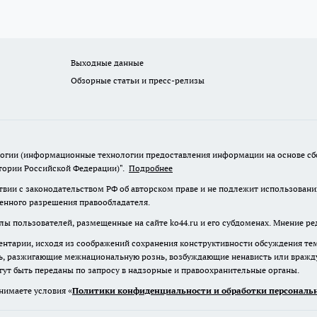
Выходные данные
Обзорные статьи и пресс-релизы
гии (информационные технологии предоставления информации на основе сбор
итории Российской Федерации)".
Подробнее
твии с законодательством РФ об авторском праве и не подлежит использовани
менного разрешения правообладателя.
лы пользователей, размещенные на сайте ko44.ru и его субдоменах. Мнение ре
нтарии, исходя из соображений сохранения конструктивности обсуждения те
ь, разжигающие межнациональную рознь, возбуждающие ненависть или вражду,
огут быть переданы по запросу в надзорные и правоохранительные органы.
нимаете условия «
Политики конфиденциальности и обработки персональн