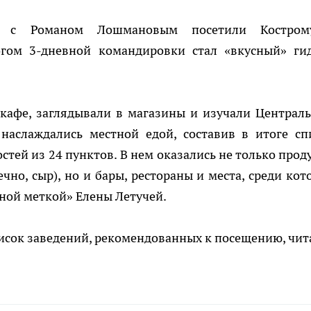
е с Романом Лошмановым посетили Костро
огом 3-дневной командировки стал «вкусный» ги
 кафе, заглядывали в магазины и изучали Централ
наслаждались местной едой, составив в итоге сп
тей из 24 пунктов. В нем оказались не только прод
чно, сыр), но и бары, рестораны и места, среди кот
ной меткой» Елены Летучей.
исок заведений, рекомендованных к посещению, чит