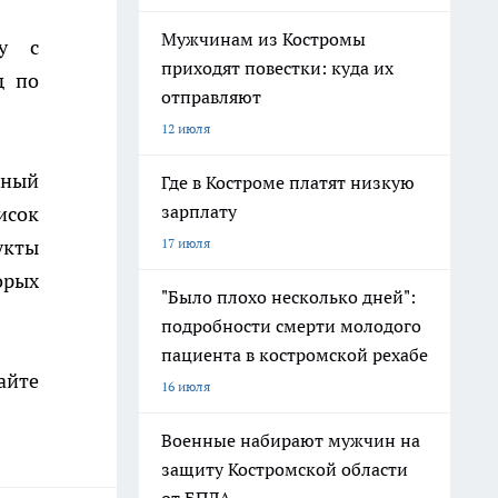
Мужчинам из Костромы
му с
приходят повестки: куда их
д по
отправляют
12 июля
ьный
Где в Костроме платят низкую
зарплату
исок
укты
17 июля
орых
"Было плохо несколько дней":
подробности смерти молодого
пациента в костромской рехабе
айте
16 июля
Военные набирают мужчин на
защиту Костромской области