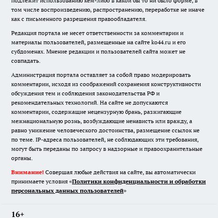
подлежит использованию кем-либо в какой бы то ни было форме, в
том числе воспроизведению, распространению, переработке не иначе
как с письменного разрешения правообладателя.
Редакция портала не несет ответственности за комментарии и
материалы пользователей, размещенные на сайте ko44.ru и его
субдоменах. Мнение редакции и пользователей сайта может не
совпадать.
Администрация портала оставляет за собой право модерировать
комментарии, исходя из соображений сохранения конструктивности
обсуждения тем и соблюдения законодательства РФ и
рекомендательных технологий. На сайте не допускаются
комментарии, содержащие нецензурную брань, разжигающие
межнациональную рознь, возбуждающие ненависть или вражду, а
равно унижение человеческого достоинства, размещение ссылок не
по теме. IP-адреса пользователей, не соблюдающих эти требования,
могут быть переданы по запросу в надзорные и правоохранительные
органы.
Внимание!
Совершая любые действия на сайте, вы автоматически
принимаете условия «
Политики конфиденциальности и обработки
персональных данных пользователей
»
16+