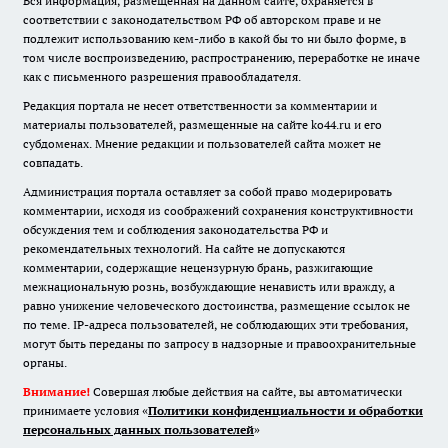
Вся информация, размещенная на данном сайте, охраняется в
соответствии с законодательством РФ об авторском праве и не
подлежит использованию кем-либо в какой бы то ни было форме, в
том числе воспроизведению, распространению, переработке не иначе
как с письменного разрешения правообладателя.
Редакция портала не несет ответственности за комментарии и
материалы пользователей, размещенные на сайте ko44.ru и его
субдоменах. Мнение редакции и пользователей сайта может не
совпадать.
Администрация портала оставляет за собой право модерировать
комментарии, исходя из соображений сохранения конструктивности
обсуждения тем и соблюдения законодательства РФ и
рекомендательных технологий. На сайте не допускаются
комментарии, содержащие нецензурную брань, разжигающие
межнациональную рознь, возбуждающие ненависть или вражду, а
равно унижение человеческого достоинства, размещение ссылок не
по теме. IP-адреса пользователей, не соблюдающих эти требования,
могут быть переданы по запросу в надзорные и правоохранительные
органы.
Внимание!
Совершая любые действия на сайте, вы автоматически
принимаете условия «
Политики конфиденциальности и обработки
персональных данных пользователей
»