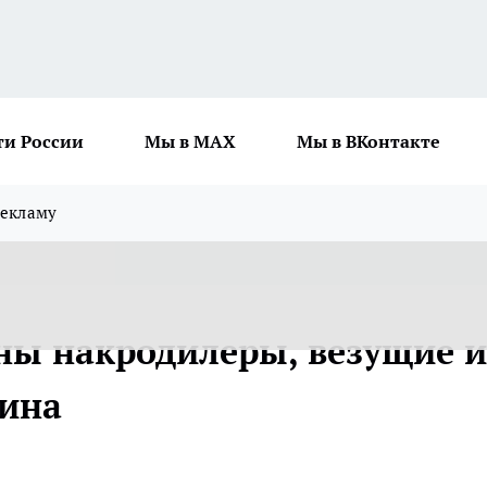
ти России
Мы в MAX
Мы в ВКонтакте
рекламу
ны накродилеры, везущие и
оина