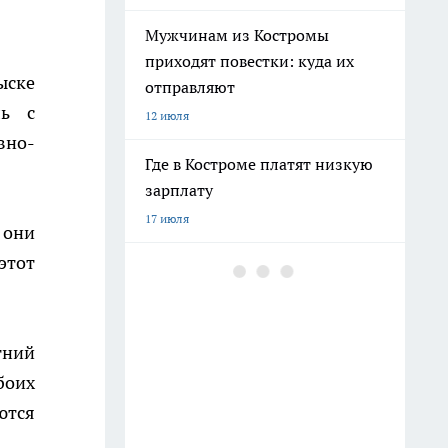
Мужчинам из Костромы
приходят повестки: куда их
ыске
отправляют
ль с
12 июля
вно-
Где в Костроме платят низкую
зарплату
17 июля
 они
этот
"Было плохо несколько дней":
подробности смерти молодого
пациента в костромской рехабе
16 июля
тний
боих
Военные набирают мужчин на
ются
защиту Костромской области