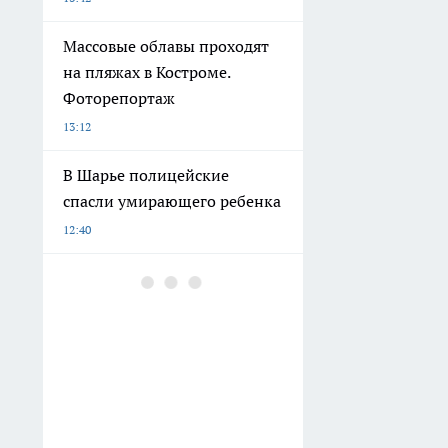
Массовые облавы проходят
на пляжах в Костроме.
Фоторепортаж
13:12
В Шарье полицейские
спасли умирающего ребенка
12:40
Жителей Костромы
штрафуют за купание на
неофициальных пляжах
11:54
На Петербургском марафоне
«Пушкин — Петербург»