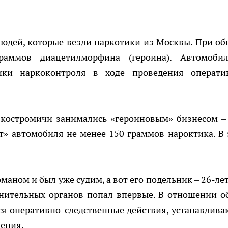
юдей, которые везли наркотики из Москвы. При об
аммов диацетилморфина (героина). Автомоби
ики наркоконтроля в ходе проведения операти
 костромичи занимались «героиновым» бизнесом –
т» автомобиля не менее 150 граммов нароктика. В 
маном и был уже судим, а вот его подельник – 26-ле
анительных органов попал впервые. В отношении о
ся оперативно-следственные действия, устанавлива
ления.