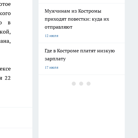
отое
Мужчинам из Костромы
кого
приходят повестки: куда их
то в
отправляют
кой,
12 июля
ана,
Где в Костроме платят низкую
зарплату
ексе
17 июля
я 22
"Было плохо несколько дней":
подробности смерти молодого
пациента в костромской рехабе
16 июля
Военные набирают мужчин на
защиту Костромской области