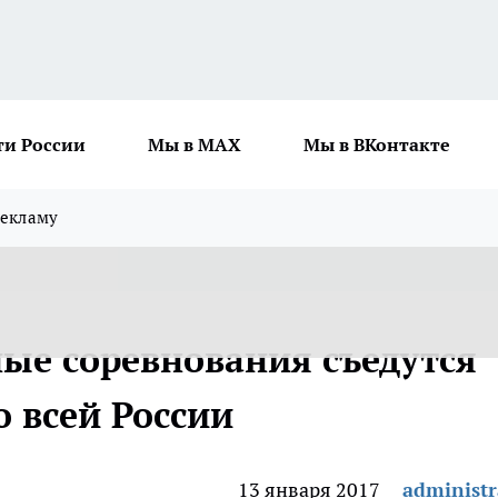
ти России
Мы в MAX
Мы в ВКонтакте
рекламу
ные соревнования съедутся
 всей России
13 января 2017
administr