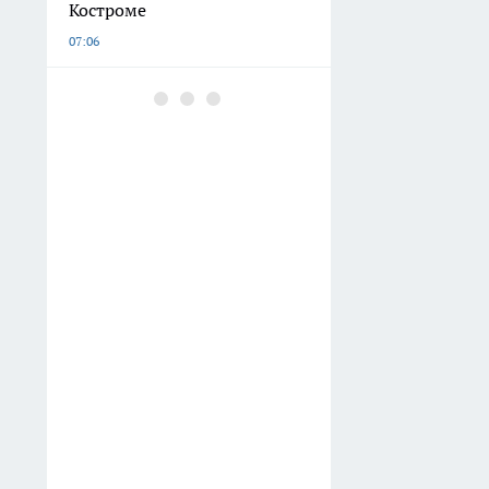
Костроме
07:06
Какие звезды выступят в
Костроме в День города
06:05
Где в Костроме платят самые
высокие стипендии
05:14
Назвали самое грибное
место Костромской области
04:09
Короткий музыкальный
салют пройдет в Костроме в
День города