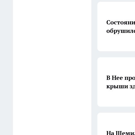
Перевернутый КамАЗ с
водителем нашли у
Состояни
железной дороги в Костроме
обрушилс
09:05
Во время атаки на склады
Wildberries пострадали
костромские предприятия
08:04
В Нее пр
Температура резко
крыши з
обрушится на 10 градусов в
Костроме
07:06
Какие звезды выступят в
Костроме в День города
На Щемил