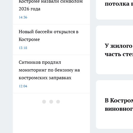
Костроме назвали символом
потолка 
2026 года
14:36
Новый бассейн открылся в
Костроме
У жилого
13:18
часть ст
Ситников продлил
мониторинг по бензину на
костромских заправках
12:04
В Костро
В Костроме бесследно
виновног
пропала женщина 43 лет в
халате и в тапочках
10:18