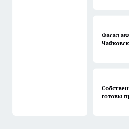
ребенок 6 лет попал под
служебный электрокар
Вчера
В Костроме формируются
Фасад ав
очереди за бензином на
Чайковск
нескольких заправках
Вчера
"Новые люди" приняли
участие в Едином дне
помощи приютам для
Собствен
животных
готовы п
Вчера