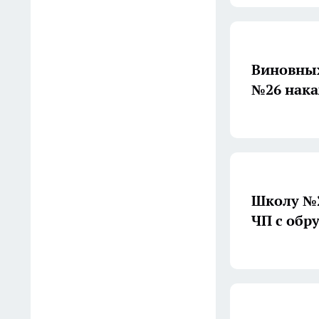
Вчера
Массовые облавы проходят
на пляжах в Костроме.
Виновных
Фоторепортаж
№26 нака
Вчера
В Шарье полицейские
спасли умирающего ребенка
Вчера
Школу №2
Жителей Костромы
ЧП с обр
штрафуют за купание на
неофициальных пляжах
Вчера
На Петербургском марафоне
«Пушкин — Петербург»