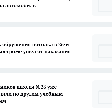
на автомобиль
 обрушения потолка в 26-й
школе в Костроме ушел от наказания
еников школы №26 уже
лили по другим учебным
иям