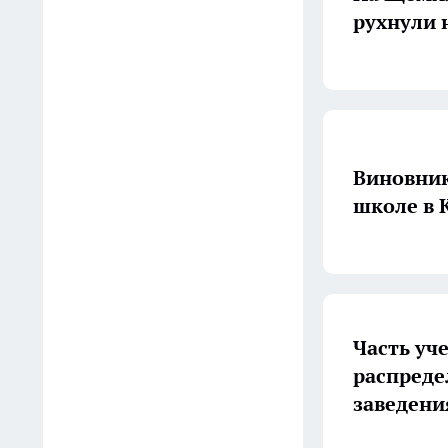
06:05
рухнули 
Где в Костроме платят самые
высокие стипендии
05:14
Назвали самое грибное
Виновник
место Костромской области
04:09
Короткий музыкальный
салют пройдет в Костроме в
День города
Часть уч
Вчера
распреде
В Костроме на День города
заведен
ждут поп-звезду