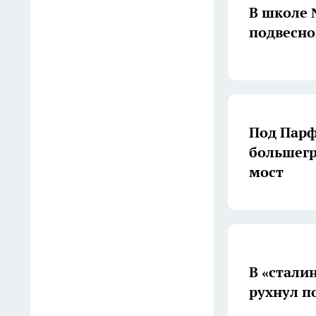
В школе 
появится новая беговая
трасса для
подвесно
профессиональных
спортсменов
Вчера
Россияне увеличивают
Под Парф
расходы на спорт и
большегр
здоровый образ жизни
мост
Вчера
Двое детей заболели
энцефалитом в Костромской
области
В «стали
Вчера
рухнул п
В костромском санатории