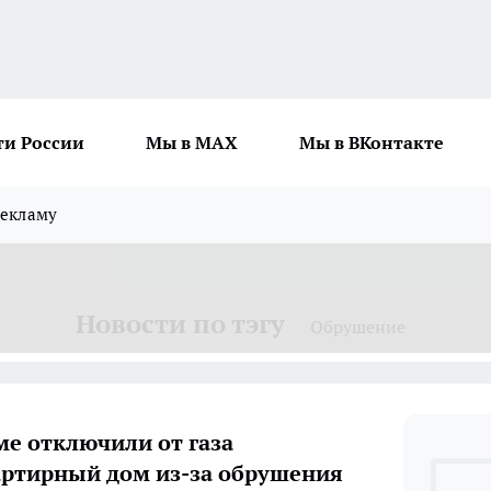
ти России
Мы в MAX
Мы в ВКонтакте
рекламу
Новости по тэгу
Обрушение
ме отключили от газа
ртирный дом из-за обрушения