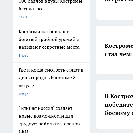
100 баллов в вузы Костромы
бесплатно
04:08
Костромичи собирают
богатый грибной урожай и
Костромс
называют секретные места
стал чем
Вчера
Где и когда смотреть салют в
День города в Костроме 8
августа
Вчера
В Костро
победите
"Единая Россия" создает
боевому 
новые возможности для
трудоустройства ветеранов
СВО