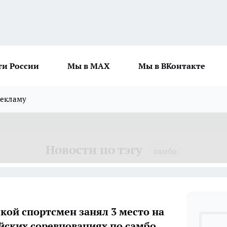
ти России
Мы в MAX
Мы в ВКонтакте
рекламу
Новости по тэгу
самбо
кой спортсмен занял 3 место на
йских соревнованиях по самбо