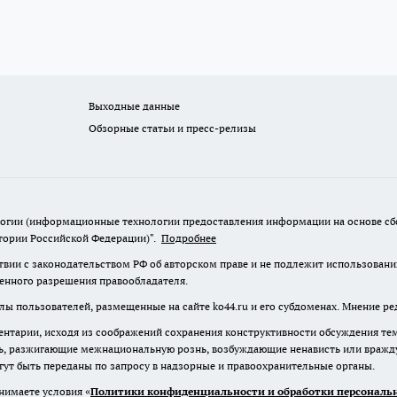
Выходные данные
Обзорные статьи и пресс-релизы
гии (информационные технологии предоставления информации на основе сбор
итории Российской Федерации)".
Подробнее
твии с законодательством РФ об авторском праве и не подлежит использовани
менного разрешения правообладателя.
лы пользователей, размещенные на сайте ko44.ru и его субдоменах. Мнение ре
нтарии, исходя из соображений сохранения конструктивности обсуждения те
ь, разжигающие межнациональную рознь, возбуждающие ненависть или вражду,
огут быть переданы по запросу в надзорные и правоохранительные органы.
нимаете условия «
Политики конфиденциальности и обработки персональн