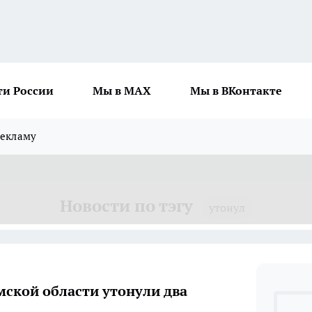
ти России
Мы в MAX
Мы в ВКонтакте
рекламу
Новости по тэгу
утонул
мской области утонули два