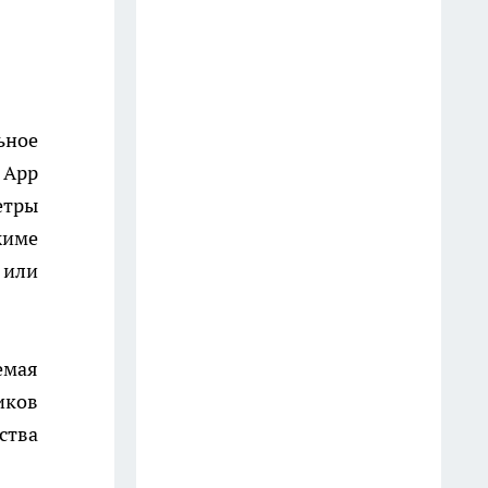
облака мух — засыпаю в яму
порошок с кухни: всасывает
запах из дачного туалета в
мгновение ока
14 июля
ьное
 App
От блогера из Костромы
етры
ростом с первоклассника
фанатеют семь миллионов:
жиме
"Зашло, когда станцевал на
 или
костылях"
14 июля
емая
Жителям Костромы приходят
иков
повестки по новым правилам
ства
18 июля
В Костроме подали обращение