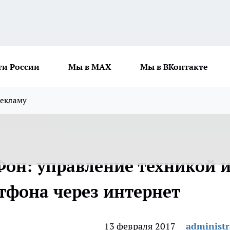
ти России
Мы в MAX
Мы в ВКонтакте
рекламу
он: управление техникой 
тфона через интернет
13 февраля 2017
administr