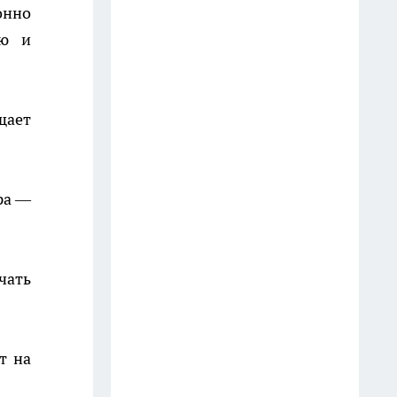
онно
БПЛА летят в сторону
ию и
Костромской области
27 июля
щает
Один человек погиб и четверо
пострадали от атаки БПЛА в
соседнем с Костромой регионе
ра —
16 июля
чать
т на