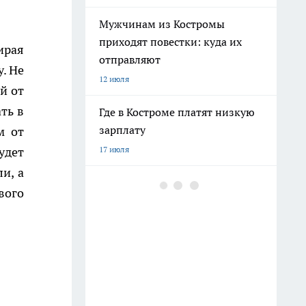
Мужчинам из Костромы
приходят повестки: куда их
ирая
отправляют
. Не
12 июля
й от
ть в
Где в Костроме платят низкую
зарплату
м от
удет
17 июля
и, а
Ехать ли в Крым 2026 из-за
вого
ситуации со светом и
бензином: репортаж
8 июля
Бензина хватает, а очереди
поэтому: все о топливе в