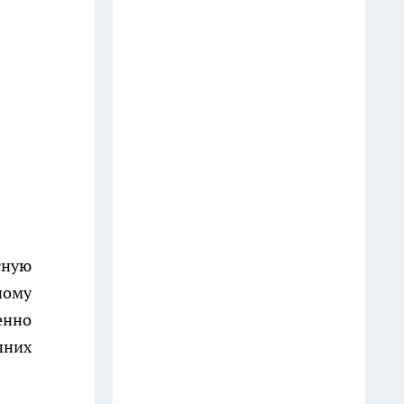
Костроме. Цены, заправки,
прогнозы
8 июля
"Было плохо несколько дней":
подробности смерти молодого
пациента в костромской рехабе
16 июля
Военные набирают мужчин на
защиту Костромской области
от БПЛА
сную
12 июля
ному
енно
Вражеские БПЛА уничтожили
шних
над Костромской областью
27 июля