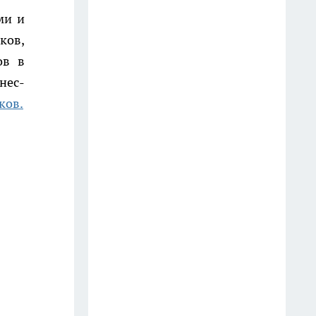
Жители Костромы поддержали
ми и
продажу бензина по
ков,
госномерам
ов в
9 июля
нес-
ков.
Мощный тропический вынос
до 38 градусов идет в сторону
Костромы
23 июля
Военные проверяют
документы и проводят
собрания среди мужчин в
Костроме
17 июля
Забыла про откачку, смрад и