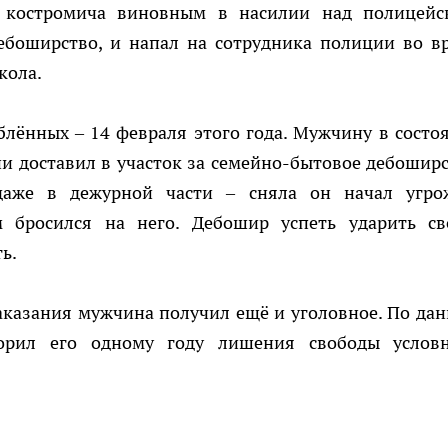
о костромича виновным в насилии над полицейс
ебоширство, и напал на сотрудника полиции во в
кола.
лённых – 14 февраля этого года. Мужчину в состо
и доставил в участок за семейно-бытовое дебоширс
даже в дежурной части – сняла он начал угро
 бросился на него. Дебошир успеть ударить св
ь.
аказания мужчина получил ещё и уголовное. По да
ворил его одному году лишения свободы услов