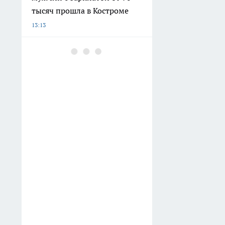
тысяч прошла в Костроме
13:13
Над жертвой столпились
медики в перчатках: в
Кинешме сбили человека
12:30
Исследование: ежемесячная
смена категорий кешбэка
создает волны спроса
12:23
В Костромской области
умерла известный учитель
12:03