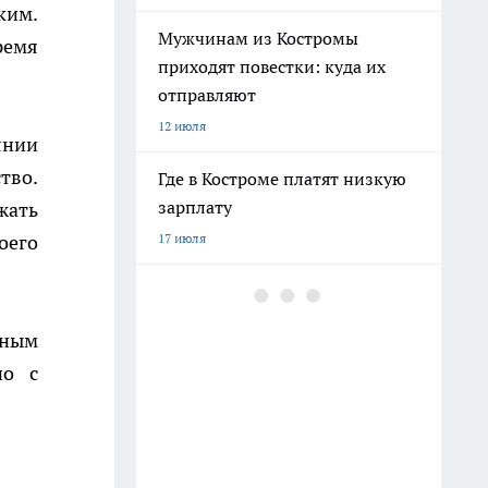
ким.
Мужчинам из Костромы
ремя
приходят повестки: куда их
отправляют
12 июля
янии
тво.
Где в Костроме платят низкую
зарплату
жать
оего
17 июля
Ехать ли в Крым 2026 из-за
ситуации со светом и
нным
бензином: репортаж
но с
8 июля
Бензина хватает, а очереди
поэтому: все о топливе в