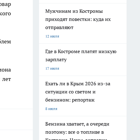
овар
Мужчинам из Костромы
кого
приходят повестки: куда их
отправляют
12 июля
блем
Где в Костроме платят низкую
зарплату
иона
17 июля
 лет
Ехать ли в Крым 2026 из-за
ситуации со светом и
бензином: репортаж
8 июля
Бензина хватает, а очереди
поэтому: все о топливе в