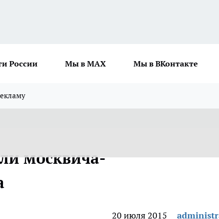
ти России
Мы в MAX
Мы в ВКонтакте
рекламу
али москвича-
а
20 июля 2015
administr