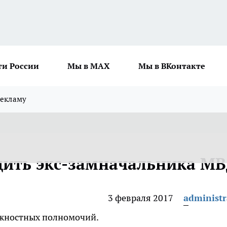
ти России
Мы в MAX
Мы в ВКонтакте
рекламу
удить экс-замначальника М
3 февраля 2017
administr
жностных полномочий.