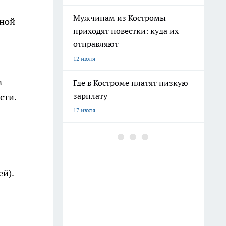
Мужчинам из Костромы
ьной
приходят повестки: куда их
отправляют
12 июля
м
Где в Костроме платят низкую
зарплату
сти.
17 июля
"Было плохо несколько дней":
подробности смерти молодого
пациента в костромской рехабе
й).
16 июля
Военные набирают мужчин на
защиту Костромской области