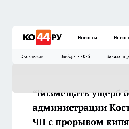
Новости
Новос
Эксклюзив
Выборы - 2026
Заказать 
“Возмещать ущерб бу
администрации Кос
ЧП с прорывом кипя