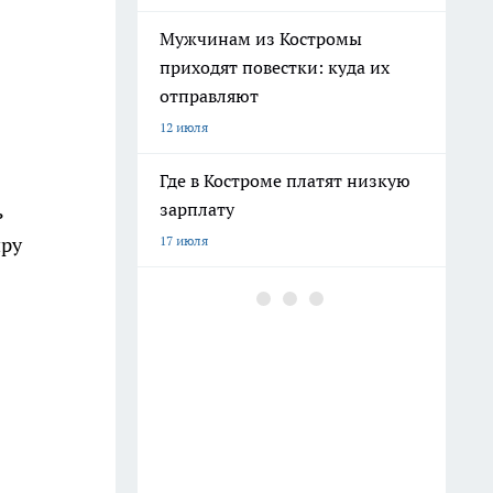
Мужчинам из Костромы
приходят повестки: куда их
отправляют
12 июля
Где в Костроме платят низкую
зарплату
ь
иру
17 июля
Ехать ли в Крым 2026 из-за
ситуации со светом и
бензином: репортаж
8 июля
Бензина хватает, а очереди
поэтому: все о топливе в