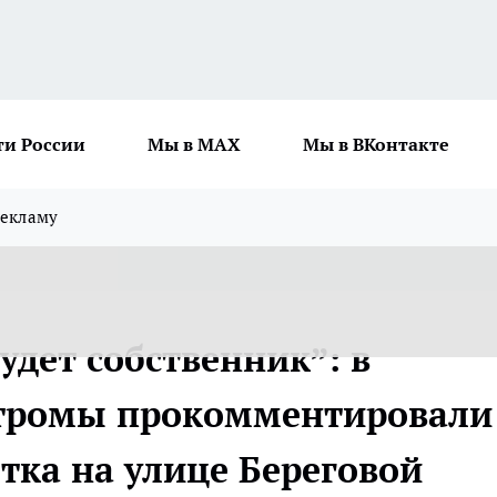
ти России
Мы в MAX
Мы в ВКонтакте
рекламу
дет собственник”: в
тромы прокомментировали
тка на улице Береговой