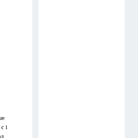
облака мух — засыпаю в яму
порошок с кухни: всасывает
запах из дачного туалета в
мгновение ока
14 июля
От блогера из Костромы
ростом с первоклассника
фанатеют семь миллионов:
"Зашло, когда станцевал на
костылях"
14 июля
Жителям Костромы приходят
повестки по новым правилам
ые
18 июля
с 1
ал
В Костроме подали обращение