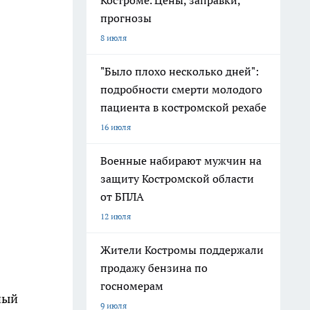
Костроме. Цены, заправки,
прогнозы
8 июля
"Было плохо несколько дней":
подробности смерти молодого
пациента в костромской рехабе
16 июля
Военные набирают мужчин на
защиту Костромской области
от БПЛА
12 июля
Жители Костромы поддержали
продажу бензина по
госномерам
ный
9 июля