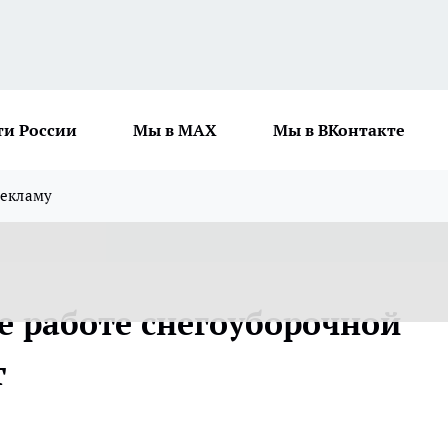
ти России
Мы в MAX
Мы в ВКонтакте
рекламу
работе снегоуборочной
т