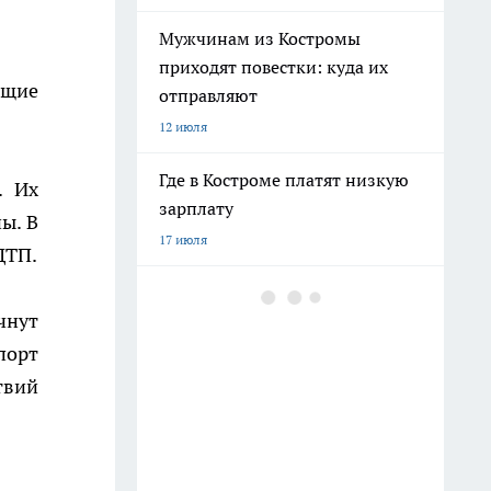
Мужчинам из Костромы
приходят повестки: куда их
ющие
отправляют
12 июля
Где в Костроме платят низкую
. Их
зарплату
ы. В
17 июля
ДТП.
"Было плохо несколько дней":
чнут
подробности смерти молодого
пациента в костромской рехабе
порт
16 июля
твий
Военные набирают мужчин на
защиту Костромской области