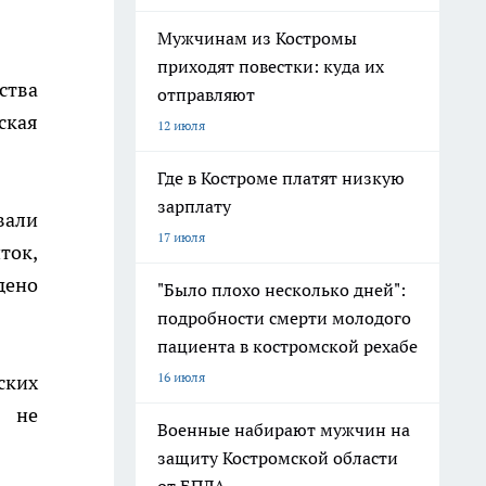
Мужчинам из Костромы
приходят повестки: куда их
ства
отправляют
ская
12 июля
Где в Костроме платят низкую
зарплату
вали
17 июля
ток,
дено
"Было плохо несколько дней":
подробности смерти молодого
пациента в костромской рехабе
16 июля
ских
х не
Военные набирают мужчин на
защиту Костромской области