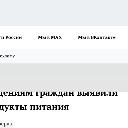
ти России
Мы в MAX
Мы в ВКонтакте
рекламу
ащениям граждан выявили
одукты питания
верка