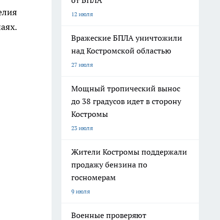
от БПЛА
елия
12 июля
аях.
Вражеские БПЛА уничтожили
над Костромской областью
27 июля
Мощный тропический вынос
до 38 градусов идет в сторону
Костромы
23 июля
Жители Костромы поддержали
продажу бензина по
госномерам
9 июля
Военные проверяют