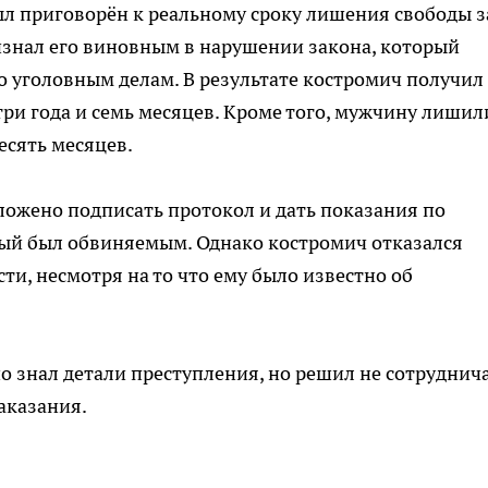
л приговорён к реальному сроку лишения свободы з
ризнал его виновным в нарушении закона, который
о уголовным делам. В результате костромич получил
три года и семь месяцев. Кроме того, мужчину лишил
есять месяцев.
ложено подписать протокол и дать показания по
мый был обвиняемым. Однако костромич отказался
и, несмотря на то что ему было известно об
о знал детали преступления, но решил не сотруднича
аказания.