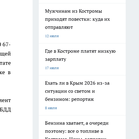
Мужчинам из Костромы
приходят повестки: куда их
отправляют
12 июля
 67-
Где в Костроме платят низкую
ющей
зарплату
тате
17 июля
же в
Ехать ли в Крым 2026 из-за
ситуации со светом и
бензином: репортаж
мент
8 июля
ИБДД
Бензина хватает, а очереди
поэтому: все о топливе в