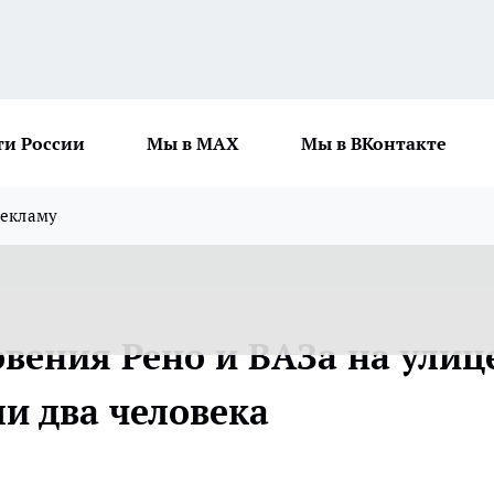
ти России
Мы в MAX
Мы в ВКонтакте
рекламу
овения Рено и ВАЗа на улиц
и два человека